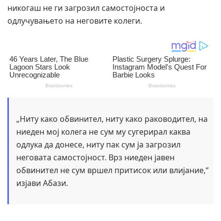
никогаш не ги загрозил самостојноста и
одлучувањето на неговите колеги.
„Ниту како обвинител, ниту како раководител, на
ниеден мој колега не сум му сугерирал каква
одлука да донесе, ниту пак сум ја загрозил
неговата самостојност. Врз ниеден јавен
обвинител не сум вршел притисок или влијание,“
изјави Абази.