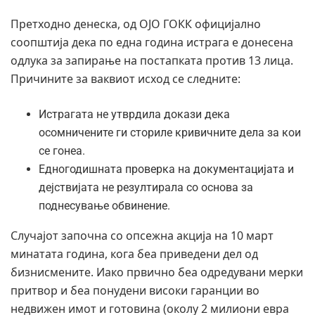
Претходно денеска, од ОЈО ГОКК официјално
соопштија дека по една година истрага е донесена
одлука за запирање на постапката против 13 лица.
Причините за ваквиот исход се следните:
Истрагата не утврдила докази дека
осомничените ги сториле кривичните дела за кои
се гонеа.
Едногодишната проверка на документацијата и
дејствијата не резултирала со основа за
поднесување обвинение.
Случајот започна со опсежна акција на 10 март
минатата година, кога беа приведени дел од
бизнисмените. Иако првично беа одредувани мерки
притвор и беа понудени високи гаранции во
недвижен имот и готовина (околу 2 милиони евра