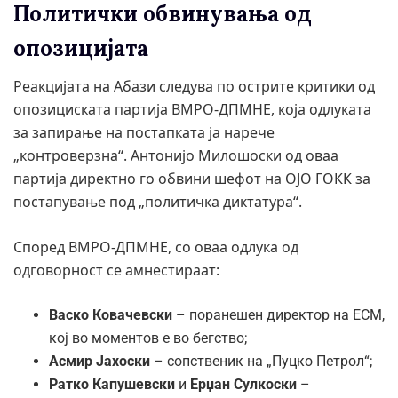
Политички обвинувања од
опозицијата
Реакцијата на Абази следува по острите критики од
опозициската партија ВМРО-ДПМНЕ, која одлуката
за запирање на постапката ја нарече
„контроверзна“. Антонијо Милошоски од оваа
партија директно го обвини шефот на ОЈО ГОКК за
постапување под „политичка диктатура“.
Според ВМРО-ДПМНЕ, со оваа одлука од
одговорност се амнестираат:
Васко Ковачевски
– поранешен директор на ЕСМ,
кој во моментов е во бегство;
Асмир Јахоски
– сопственик на „Пуцко Петрол“;
Ратко Капушевски
и
Ерџан Сулкоски
–