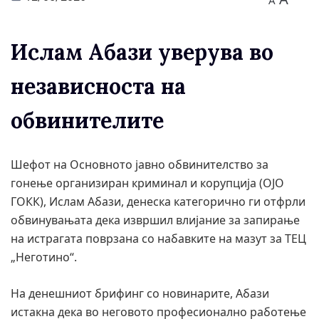
A
Ислам Абази уверува во
независноста на
обвинителите
Шефот на Основното јавно обвинителство за
гонење организиран криминал и корупција (ОЈО
ГОКК), Ислам Абази, денеска категорично ги отфрли
обвинувањата дека извршил влијание за запирање
на истрагата поврзана со набавките на мазут за ТЕЦ
„Неготино“.
На денешниот брифинг со новинарите, Абази
истакна дека во неговото професионално работење