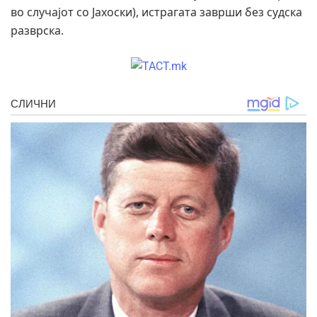
во случајот со Јахоски), истрагата заврши без судска
разврска.