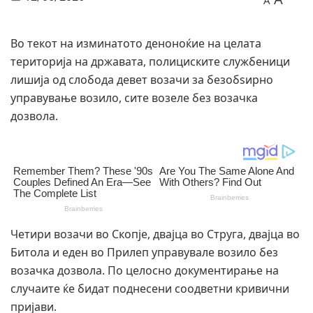
A
Во текот на изминатото деноноќие на целата
територија на државата, полициските службеници
лишија од слобода девет возачи за безобѕирно
управување возило, сите возеле без возачка
дозвола.
Четири возачи во Скопје, двајца во Струга, двајца во
Битола и еден во Прилеп управувале возило без
возачка дозвола. По целосно документирање на
случаите ќе бидат поднесени соодветни кривични
пријави.