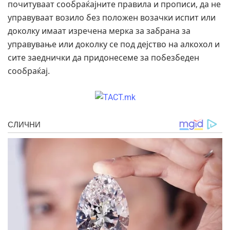
почитуваат сообраќајните правила и прописи, да не
управуваат возило без положен возачки испит или
доколку имаат изречена мерка за забрана за
управување или доколку се под дејство на алкохол и
сите заеднички да придонесеме за побезбеден
сообраќај.