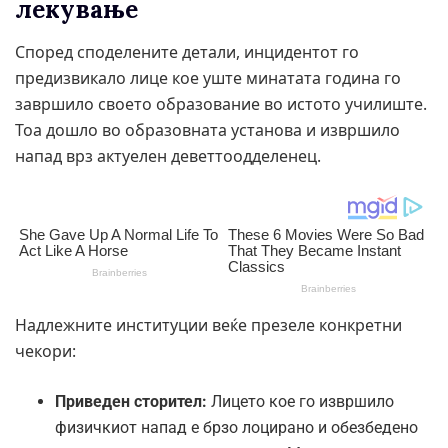
лекување
Според споделените детали, инцидентот го
предизвикало лице кое уште минатата година го
завршило своето образование во истото училиште.
Тоа дошло во образовната установа и извршило
напад врз актуелен деветтоодделенец.
Надлежните институции веќе презеле конкретни
чекори:
Приведен сторител:
Лицето кое го извршило
физичкиот напад е брзо лоцирано и обезбедено