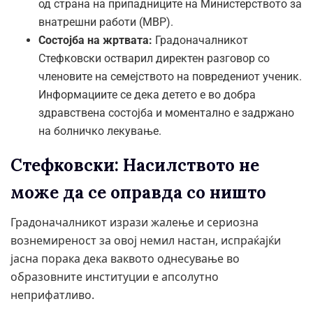
од страна на припадниците на Министерството за
внатрешни работи (МВР).
Состојба на жртвата:
Градоначалникот
Стефковски остварил директен разговор со
членовите на семејството на повредениот ученик.
Информациите се дека детето е во добра
здравствена состојба и моментално е задржано
на болничко лекување.
Стефковски: Насилството не
може да се оправда со ништо
Градоначалникот изрази жалење и сериозна
вознемиреност за овој немил настан, испраќајќи
јасна порака дека ваквото однесување во
образовните институции е апсолутно
неприфатливо.