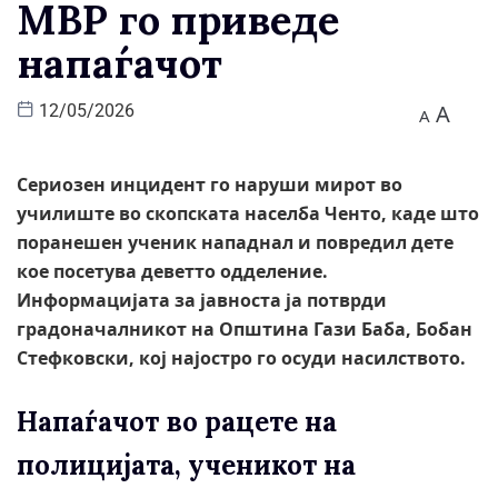
МВР го приведе
напаѓачот
A
12/05/2026
A
Сериозен инцидент го наруши мирот во
училиште во скопската населба Ченто, каде што
поранешен ученик нападнал и повредил дете
кое посетува деветто одделение.
Информацијата за јавноста ја потврди
градоначалникот на Општина Гази Баба, Бобан
Стефковски, кој најостро го осуди насилството.
Напаѓачот во рацете на
полицијата, ученикот на