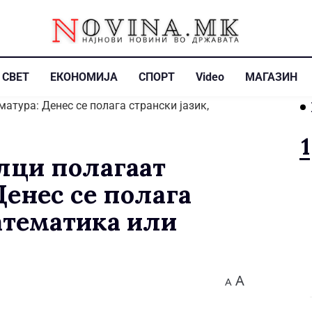
СВЕТ
ЕКОНОМИЈА
СПОРТ
Video
МАГАЗИН
лци полагаат
Денес се полага
математика или
A
A