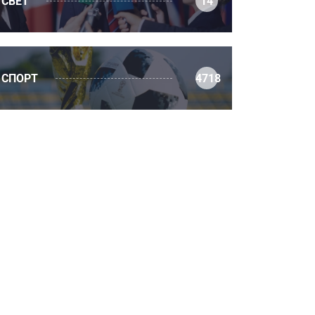
СВЕТ
14
СПОРТ
4718