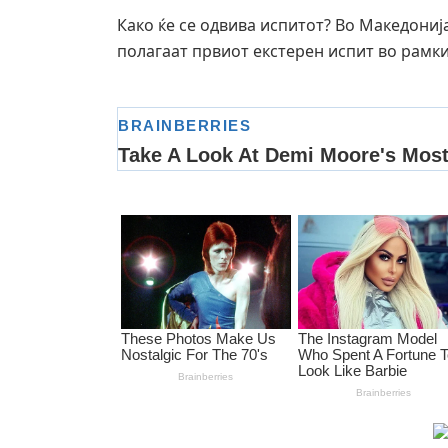
Како ќе се одвива испитот? Во Македонија
полагаат првиот екстерен испит во рамк