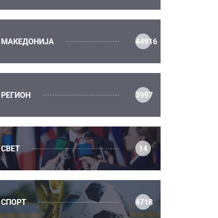
МАКЕДОНИЈА
44916
РЕГИОН
3997
СВЕТ
14
СПОРТ
4718