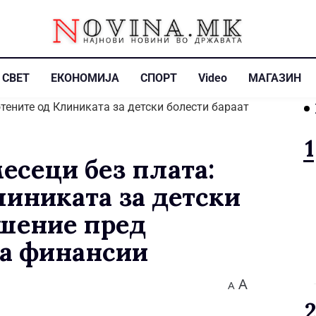
СВЕТ
ЕКОНОМИЈА
СПОРТ
Video
МАГАЗИН
месеци без плата:
линиката за детски
ешение пред
за финансии
A
A