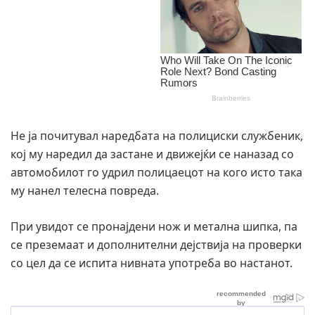
Не ја почитувал наредбата на полициски службеник,
кој му наредил да застане и движејќи се наназад со
автомобилот го удрил полицаецот на кого исто така
му нанел телесна повреда.
При увидот се пронајдени нож и метална шипка, па
се преземаат и дополнителни дејствија на проверки
со цел да се испита нивната употреба во настанот.