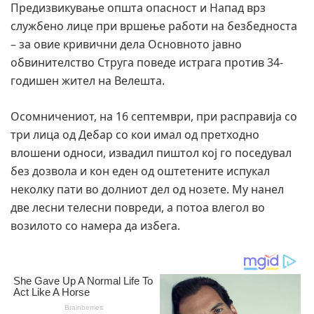
Предизвикување општа опасност и Напад врз
службено лице при вршење работи на безбедноста
– за овие кривични дела Основното јавно
обвинителство Струга поведе истрага против 34-
годишен жител на Велешта.
Осомничениот, на 16 септември, при расправија со
три лица од Дебар со кои имал од претходно
влошени односи, извадил пиштол кој го поседувал
без дозвола и кон еден од оштетените испукал
неколку пати во долниот дел од нозете. Му нанел
две лесни телесни повреди, а потоа влегол во
возилото со намера да избега.