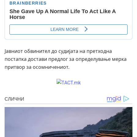
Јавниот обвинител до судијата на претходна
постапка достави предлог за определување мерка
притвор за осомничениот.