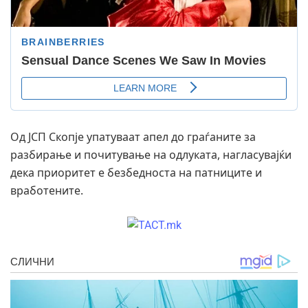
Од ЈСП Скопје упатуваат апел до граѓаните за
разбирање и почитување на одлуката, нагласувајќи
дека приоритет е безбедноста на патниците и
вработените.