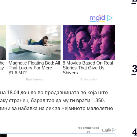
на 18.04 дошло во продавницата во која што
ку странец, барал таа да му ги врати 1.350.
одини за набавка на лек за нејзиното малолетно