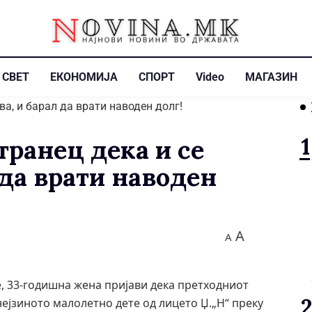
СВЕТ
ЕКОНОМИЈА
СПОРТ
Video
МАГАЗИН
транец дека и се
 да врати наводен
A
A
је, 33-годишна жена пријави дека претходниот
нејзиното малолетно дете од лицето Џ.„Н“ преку