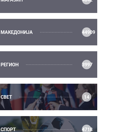
МАКЕДОНИЈА
44909
РЕГИОН
3997
СВЕТ
14
СПОРТ
4718