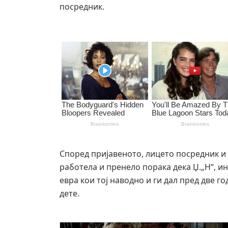
посредник.
Според пријавеното, лицето посредник и 
работела и пренело порака дека Џ.„Н“, ина
евра кои тој наводно и ги дал пред две г
дете.