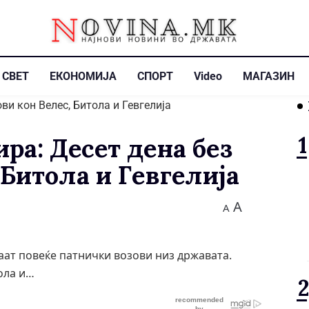
СВЕТ
ЕКОНОМИЈА
СПОРТ
Video
МАГАЗИН
ра: Десет дена без
 Битола и Гевгелија
A
A
уваат повеќе патнички возови низ државата.
ола и…