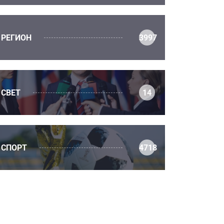
РЕГИОН
3997
СВЕТ
14
СПОРТ
4718