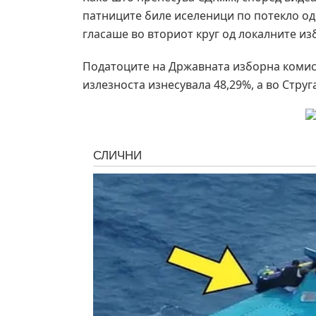
патниците биле иселеници по потекло од 
гласаше во вториот круг од локалните из
Податоците на Државната изборна комиси
излезноста изнесувала 48,29%, а во Струг