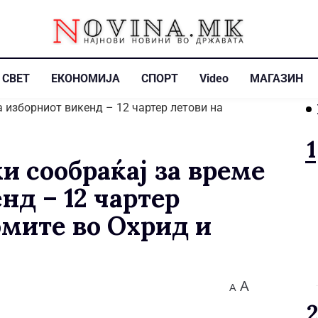
СВЕТ
ЕКОНОМИЈА
СПОРТ
Video
МАГАЗИН
и сообраќај за време
нд – 12 чартер
омите во Охрид и
A
A