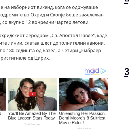
е на изборниот викенд, кога се одржуваше
еродромите во Охрид и Скопје беше забележан
 со вкупно 12 вонредни чартер летови.
охридскиот аеродром „Св. Апостол Павле“, каде
ните линии, слетаа шест дополнителни авиони.
 по 180 седишта од Базел, а четири „Ембраер
пристигнале од Цирих.