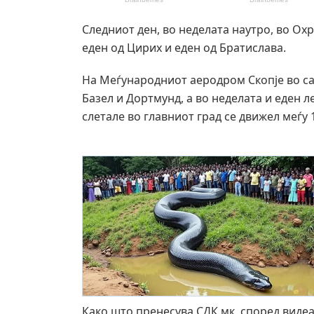
Следниот ден, во неделата наутро, во Ох
еден од Цирих и еден од Братислава.
На Меѓународниот аеродром Скопје во са
Базел и Дортмунд, а во неделата и еден 
слетале во главниот град се движел меѓу 
Како што пренесува СДК.мк, според видеа