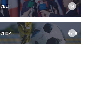
СВЕТ
14
СПОРТ
4718