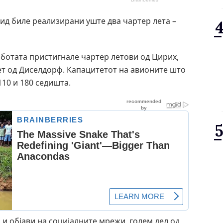
рид биле реализирани уште два чартер лета –
ботата пристигнале чартер летови од Цирих,
лет од Диселдорф. Капацитетот на авионите што
110 и 180 седишта.
 и објави на социјалните мрежи, голем дел од