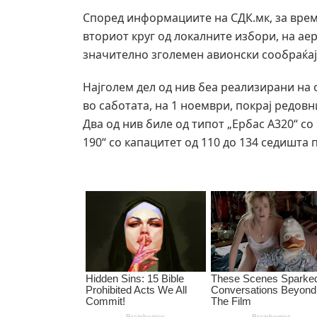
Според информациите на СДК.мк, за врем
вториот круг од локалните избори, на а
значително зголемен авионски сообраќај,
Најголем дел од нив беа реализирани на 
во саботата, на 1 ноември, покрај редов
Два од нив биле од типот „Ербас А320“ со
190“ со капацитет од 110 до 134 седишта 