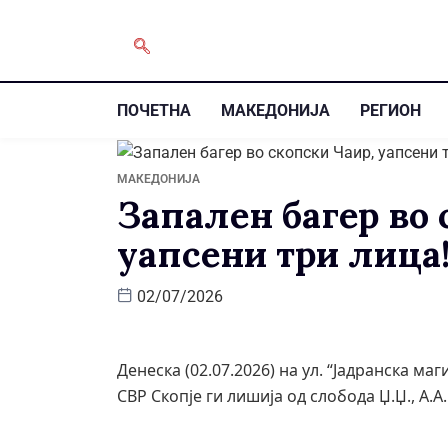
ПОЧЕТНА
МАКЕДОНИЈА
РЕГИОН
МАКЕДОНИЈА
Запален багер во 
уапсени три лица
02/07/2026
Денеска (02.07.2026) на ул. “Јадранска м
СВР Скопје ги лишија од слобода Џ.Џ., А.А