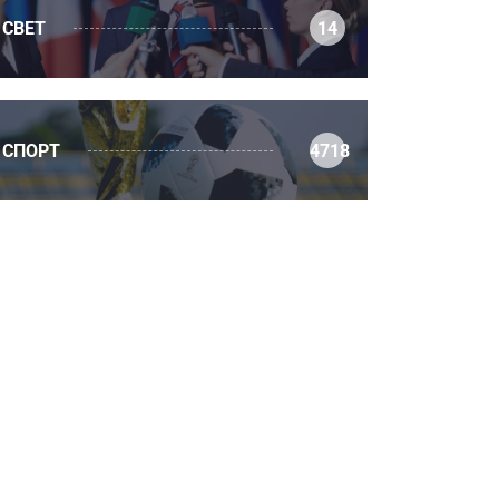
СВЕТ
14
СПОРТ
4718