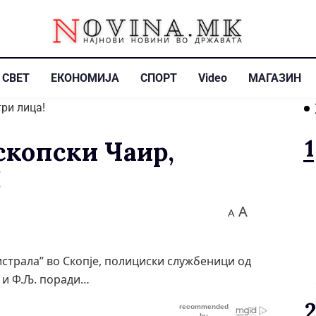
СВЕТ
ЕКОНОМИЈА
СПОРТ
Video
МАГАЗИН
скопски Чаир,
!
A
A
агистрала” во Скопје, полициски службеници од
. и Ф.Љ. поради…