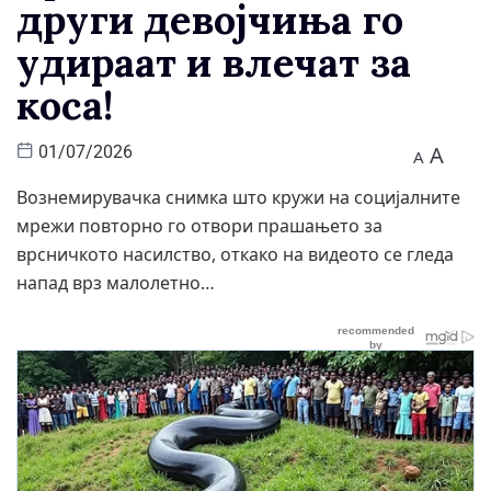
други девојчиња го
удираат и влечат за
коса!
A
01/07/2026
A
Вознемирувачка снимка што кружи на социјалните
мрежи повторно го отвори прашањето за
врсничкото насилство, откако на видеото се гледа
напад врз малолетно…