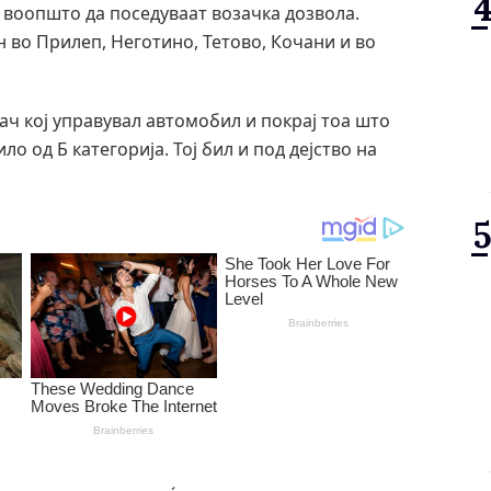
 воопшто да поседуваат возачка дозвола.
ен во Прилеп, Неготино, Тетово, Кочани и во
ч кој управувал автомобил и покрај тоа што
о од Б категорија. Тој бил и под дејство на