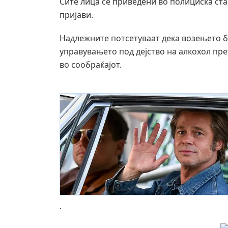
Сите лица се приведени во полициска ста
пријави.
Надлежните потсетуваат дека возењето б
управувањето под дејство на алкохол пре
во сообраќајот.
.