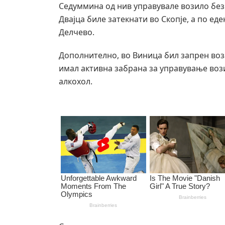
Седуммина од нив управувале возило без
Двајца биле затекнати во Скопје, а по ед
Делчево.
Дополнително, во Виница бил запрен воза
имал активна забрана за управување возил
алкохол.