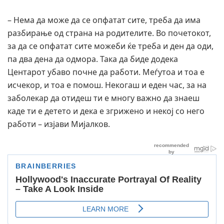
– Нема да може да се опфатат сите, треба да има
разбирање од страна на родителите. Во почетокот,
за да се опфатат сите можеби ќе треба и ден да оди,
па два дена да одмора. Така да биде додека
Центарот убаво почне да работи. Меѓутоа и тоа е
исчекор, и тоа е помош. Некогаш и еден час, за на
заболекар да отидеш ти е многу важно да знаеш
каде ти е детето и дека е згрижено и некој со него
работи – изјави Мијалков.