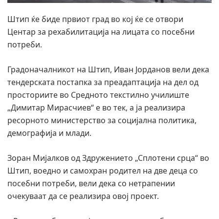
Штип ќе биде првиот град во кој ќе се отвори
Центар за рехабилитација на лицата со посебни
потреби.
Градоначалникот на Штип, Иван Јорданов вели дека
тендерската постапка за преадаптација на дел од
просториите во Средното текстилно училиште
„Димитар Мирасчиев“ е во тек, а ја реализира
ресорното министерство за социјална политика,
демографија и млади.
Зоран Мијалков од Здружението „Сплотени срца“ во
Штип, воедно и самохран родител на две деца со
посебни потреби, вели дека со нетрапении
очекуваат да се реализира овој проект.