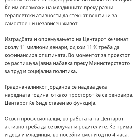
Ќе им овозможи на младинците преку разни
терапевтски ативности да стекнат вештини за
самостоен и независен живот.
Изградбата и опремувањето на Центарот ќе чинат
околу 11 милиони денари, од кои 11 % треба да
кофинансира општината. Во моментот за проектот
се распишува јавна набавка преку Министерството
за труд и социјална политика.
Градоначалникот Јорданов се надева дека
наредната година, откако просторот ќе се реновира,
Центарот ќе биде ставен во функција.
Освен професионалци, во работата на Центарот
активно треба да се вклучат и родителите. Ќе прима
и деца и младинци, во посебни смени од по 4 часа.