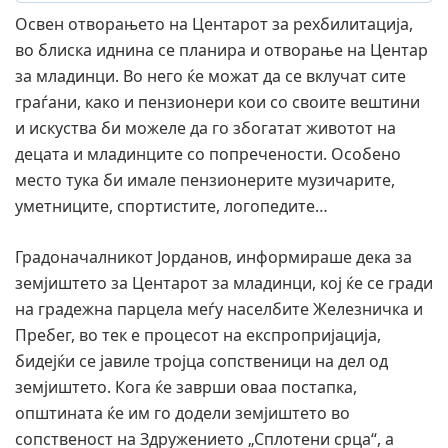
Освен отворањето на Центарот за рехбилитација,
во блиска иднина се планира и отворање на Центар
за младинци. Во него ќе можат да се вклучат сите
граѓани, како и пензионери кои со своите вештини
и искуства би можеле да го збогатат животот на
децата и младинците со попречености. Особено
место тука би имале пензионерите музичарите,
уметниците, спортистите, логопедите…
Градоначалникот Јорданов, информираше дека за
земјиштето за Центарот за младинци, кој ќе се гради
на градежна парцела меѓу населбите Железничка и
Пребег, во тек е процесот на експропријација,
бидејќи се јавиле тројца сопственици на дел од
земјиштето. Кога ќе заврши оваа постапка,
општината ќе им го додели земјиштето во
сопственост на Здружението „Сплотени срца“, а