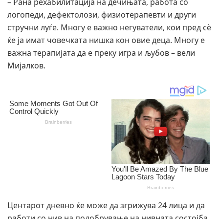
– Рана рехабилитација на дечињата, работа со
логопеди, дефектолози, физиотерапевти и други
стручни луѓе. Многу е важно негуватели, кои пред сè
ќе ја имат човечката нишка кон овие деца. Многу е
важна терапијата да е преку игра и љубов – вели
Мијалков.
Центарот дневно ќе може да згрижува 24 лица и да
работи со нив на подобрување на нивната состојба.