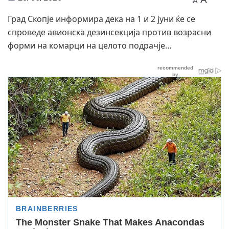
A
Град Скопје информира дека на 1 и 2 јуни ќе се
спроведе авионска дезинсекција против возрасни
форми на комарци на целото подрачје…