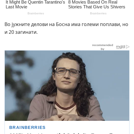
Во јужните делови на Босна има големи поплави, но
и 20 загинати.