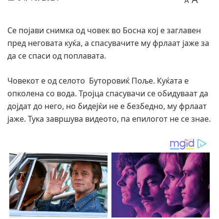
A
Се појави снимка од човек во Босна кој е заглавен
пред неговата куќа, а спасувачите му фрлаат јаже за
да се спаси од поплавата.
Човекот е од селото Буторовиќ Поље. Куќата е
опколена со вода. Тројца спасувачи се обидуваат да
дојдат до него, но бидејќи не е безбедно, му фрлаат
јаже. Тука завршува видеото, па епилогот не се знае.