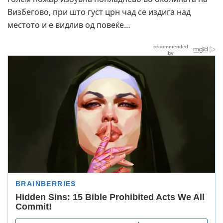
Визбегово, при што густ црн чад се издига над
местото и е видлив од повеќе…