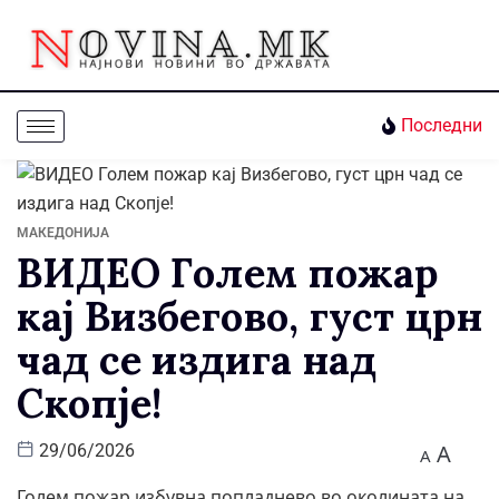
Последни
МАКЕДОНИЈА
ВИДЕО Голем пожар
кај Визбегово, густ црн
чад се издига над
Скопје!
A
29/06/2026
A
Голем пожар избувна попладнево во околината на