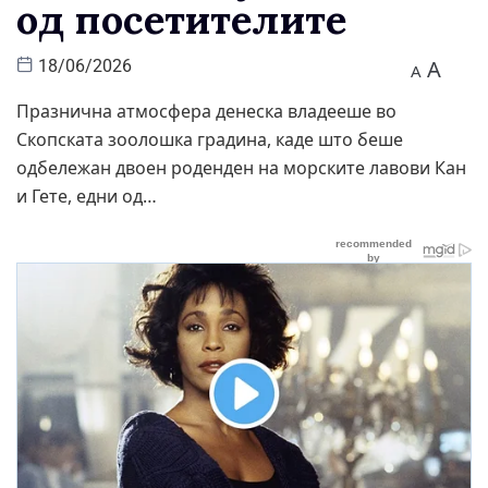
од посетителите
A
18/06/2026
A
Празнична атмосфера денеска владееше во
Скопската зоолошка градина, каде што беше
одбележан двоен роденден на морските лавови Кан
и Гете, едни од…