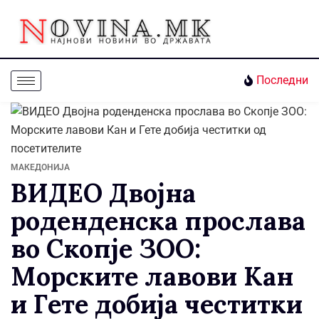
Последни
МАКЕДОНИЈА
ВИДЕО Двојна
роденденска прослава
во Скопје ЗОО:
Морските лавови Кан
и Гете добија честитки