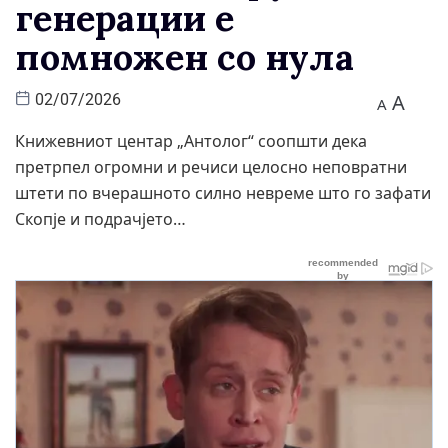
генерации е
помножен со нула
A
02/07/2026
A
Книжевниот центар „Антолог“ соопшти дека
претрпел огромни и речиси целосно неповратни
штети по вчерашното силно невреме што го зафати
Скопје и подрачјето…