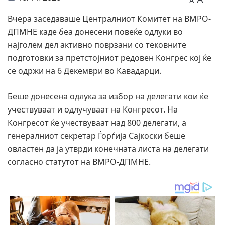
A
Вчера заседаваше Централниот Комитет на ВМРО-
ДПМНЕ каде беа донесени повеќе одлуки во
најголем дел активно поврзани со тековните
подготовки за претстојниот редовен Конгрес кој ќе
се одржи на 6 Декември во Кавадарци.
Беше донесена одлука за избор на делегати кои ќе
учествуваат и одлучуваат на Конгресот. На
Конгресот ќе учествуваат над 800 делегати, а
генералниот секретар Ѓорѓија Сајкоски беше
овластен да ја утврди конечната листа на делегати
согласно статутот на ВМРО-ДПМНЕ.