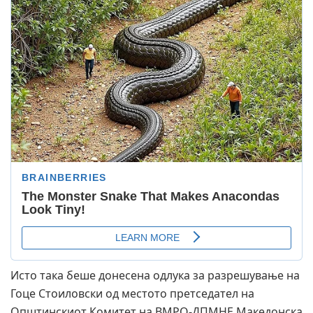
Исто така беше донесена одлука за разрешување на
Гоце Стоиловски од местото претседател на
Општинскиот Комитет на ВМРО-ДПМНЕ Македонска