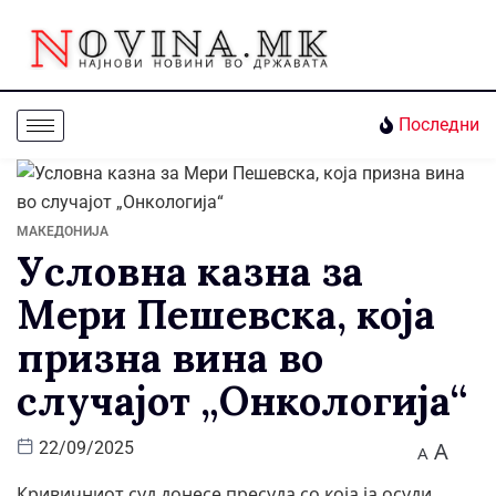
Последни
МАКЕДОНИЈА
Условна казна за
Мери Пешевска, која
призна вина во
случајот „Онкологија“
A
22/09/2025
A
Кривичниот суд донесе пресуда со која ја осуди