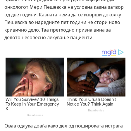
онкологот Мери Пешевска на условна казна затвор
од две години. Казната нема да се изврши доколку
Пешевска во наредните пет години не стори ново
кривично дело. Таа претходно призна вина за
делото несовесно лекување пациенти.
Оваа одлука доаѓа како дел од пошироката истрага