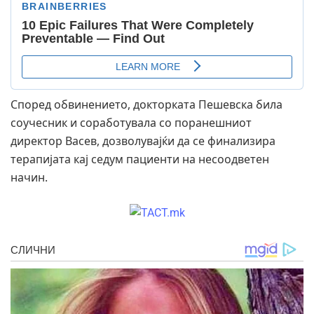
Според обвинението, докторката Пешевска била
соучесник и соработувала со поранешниот
директор Васев, дозволувајќи да се финализира
терапијата кај седум пациенти на несоодветен
начин.