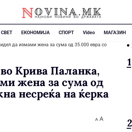
СВЕТ
ЕКОНОМИЈА
СПОРТ
Video
МАГАЗИН
 во Крива Паланка,
ами жена за сума од
жна несреќа на ќерка
A
A