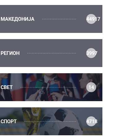
МАКЕДОНИЈА
44917
РЕГИОН
3997
СВЕТ
14
СПОРТ
4718