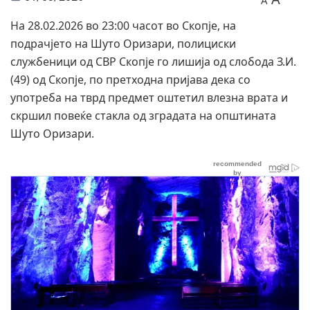
A
На 28.02.2026 во 23:00 часот во Скопје, на
подрачјето на Шуто Оризари, полициски
службеници од СВР Скопје го лишија од слобода З.И.
(49) од Скопје, по претходна пријава дека со
употреба на тврд предмет оштетил влезна врата и
скршил повеќе стакла од зградата на општината
Шуто Оризари.