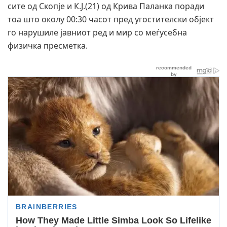
сите од Скопје и К.Ј.(21) од Крива Паланка поради
тоа што околу 00:30 часот пред угостителски објект
го нарушиле јавниот ред и мир со меѓусебна
физичка пресметка.