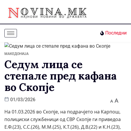
Последни
МАКЕДОНИЈА
Седум лица се
степале пред кафана
во Скопје
A
01/03/2026
A
На 01.03.2026 во Скопје, на подрачјето на Карпош,
полициски службеници од СВР Скопје ги приведоа
Е.Ф.(23), С.С.(26), М.М.(25), К.Т.(26), Д.В.(22) и К.Н.(23),