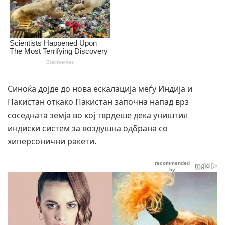
Синоќа дојде до нова ескалација меѓу Индија и
Пакистан откако Пакистан започна напад врз
соседната земја во кој тврдеше дека уништил
индиски систем за воздушна одбрана со
хиперсонични ракети.