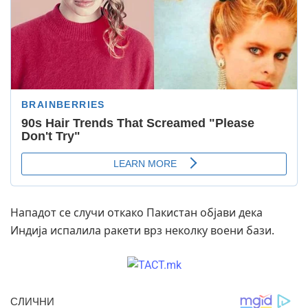
Нападот се случи откако Пакистан објави дека
Индија испалила ракети врз неколку воени бази.