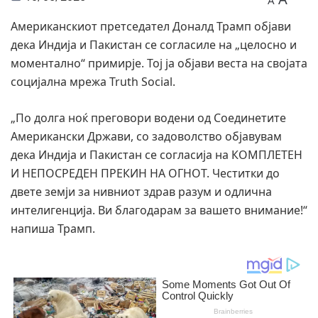
A
Американскиот претседател Доналд Трамп објави
дека Индија и Пакистан се согласиле на „целосно и
моментално“ примирје. Тој ја објави веста на својата
социјална мрежа Truth Social.
„По долга ноќ преговори водени од Соединетите
Американски Држави, со задоволство објавувам
дека Индија и Пакистан се согласија на КОМПЛЕТЕН
И НЕПОСРЕДЕН ПРЕКИН НА ОГНОТ. Честитки до
двете земји за нивниот здрав разум и одлична
интелигенција. Ви благодарам за вашето внимание!“
напиша Трамп.