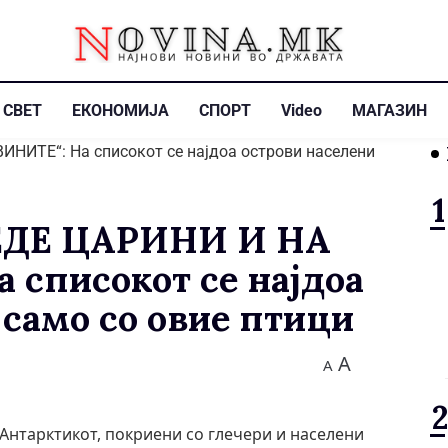
СВЕТ
ЕКОНОМИЈА
СПОРТ
Video
МАГАЗИН
ДЕ ЦАРИНИ И НА
списокот се најдоа
 само со овие птици
A
A
Антарктикот, покриени со глечери и населени