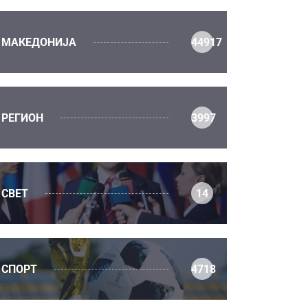
МАКЕДОНИЈА
44917
РЕГИОН
3997
СВЕТ
14
СПОРТ
4718