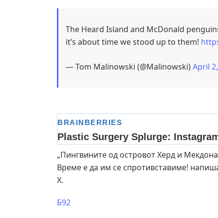
The Heard Island and McDonald penguins 
it’s about time we stood up to them!
http
— Tom Malinowski (@Malinowski)
April 2
„Пингвините од островот Херд и Мекдона
Време е да им се спротивставиме! напи
Х.
Б92