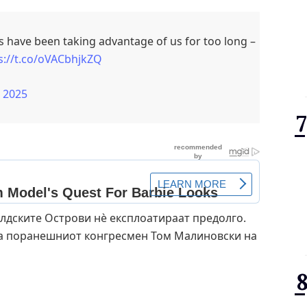
have been taking advantage of us for too long –
s://t.co/oVACbhjkZQ
, 2025
лдските Острови нè експлоатираат предолго.
ша поранешниот конгресмен Том Малиновски на