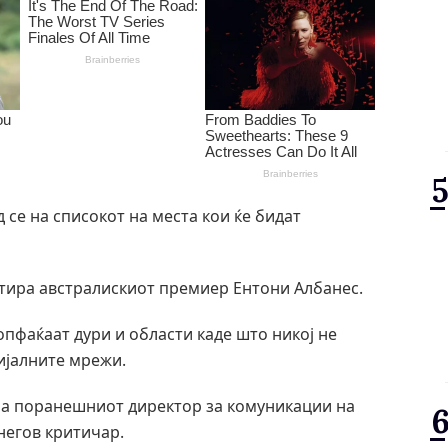
 се на списокот на места кои ќе бидат
нтира австралискиот премиер Ентони Албанес.
опфаќаат дури и области каде што никој не
ијалните мрежи.
ша поранешниот директор за комуникации на
 негов критичар.