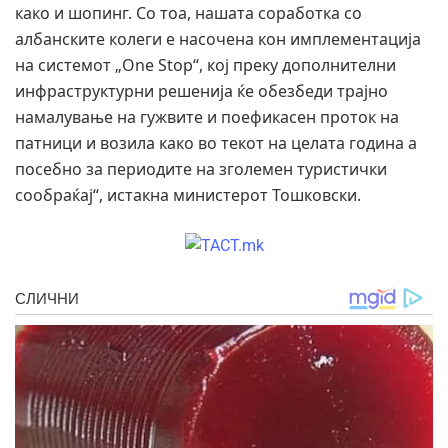
како и шопинг. Со тоа, нашата соработка со
албанските колеги е насочена кон имплементација
на системот „One Stop“, кој преку дополнителни
инфраструктурни решенија ќе обезбеди трајно
намалување на гужвите и поефикасен проток на
патници и возила како во текот на целата година а
посебно за периодите на зголемен туристички
сообраќај“, истакна министерот Тошковски.