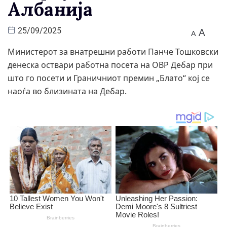
Албанија
A
25/09/2025
A
Министерот за внатрешни работи Панче Тошковски
денеска оствари работна посета на ОВР Дебар при
што го посети и Граничниот премин „Блато“ кој се
наоѓа во близината на Дебар.