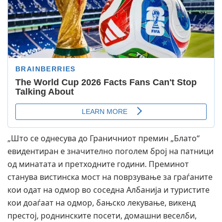
„Што се однесува до Граничниот премин „Блато“
евидентиран е значително поголем број на патници
од минатата и претходните години. Преминот
станува вистинска мост на поврзување за граѓаните
кои одат на одмор во соседна Албанија и туристите
кои доаѓаат на одмор, бањско лекување, викенд
престој, роднинските посети, домашни веселби,