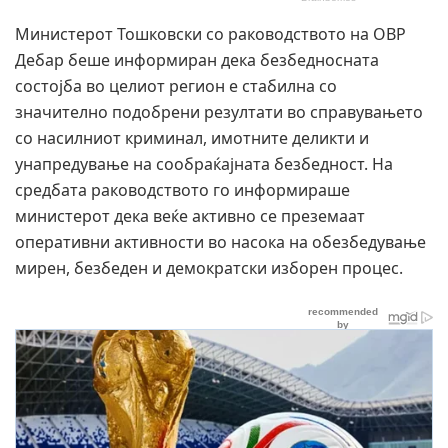
Министерот Тошковски со раководството на ОВР
Дебар беше информиран дека безбедносната
состојба во целиот регион е стабилна со
значително подобрени резултати во справувањето
со насилниот криминал, имотните деликти и
унапредување на сообраќајната безбедност. На
средбата раководството го информираше
министерот дека веќе активно се преземаат
оперативни активности во насока на обезбедување
мирен, безбеден и демократски изборен процес.