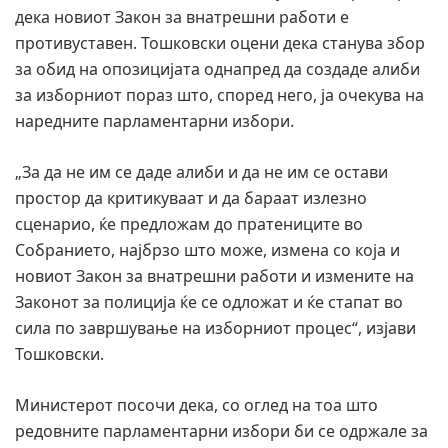
дека новиот Закон за внатрешни работи е
противуставен. Тошковски оцени дека станува збор
за обид на опозицијата однапред да создаде алиби
за изборниот пораз што, според него, ја очекува на
наредните парламентарни избори.
„За да не им се даде алиби и да не им се остави
простор да критикуваат и да бараат излезно
сценарио, ќе предложам до пратениците во
Собранието, најбрзо што може, измена со која и
новиот Закон за внатрешни работи и измените на
Законот за полиција ќе се одложат и ќе стапат во
сила по завршување на изборниот процес“, изјави
Тошковски.
Министерот посочи дека, со оглед на тоа што
редовните парламентарни избори би се одржале за