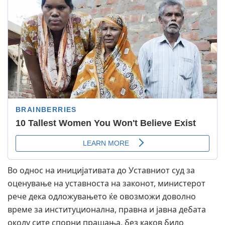
Во однос на иницијативата до Уставниот суд за
оценување на уставноста на законот, министерот
рече дека одложувањето ќе овозможи доволно
време за институционална, правна и јавна дебата
околу сите спорни прашања, без каков било