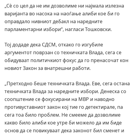
„Сè со цел да не им дозволиме ни најмала излезна
варијанта во насока на наоѓање алиби кое би го
оправдало нивниот дебакл на наредните
парламентарни избори“, нагласи Тошковски.
Тој додаде дека СДСМ, откако го изгубиле
аргументот поврзан со техничката Влада, сега се
обидуваат политичкиот фокус да го пренасочат кон
новиот Закон за внатрешни работи.
„Претходно беше техничката Влада. Еве, сега остана
техничката Влада за наредните избори. Денеска со
соопштение се фокусирани на МВР и наводно
противуставниот закон кој тие го детектирале, па
сега тоа било проблем. Не смееме да дозволиме
какво било алиби кое утре би можело да им биде
основ да се повикуваат дека законот бил сменет и