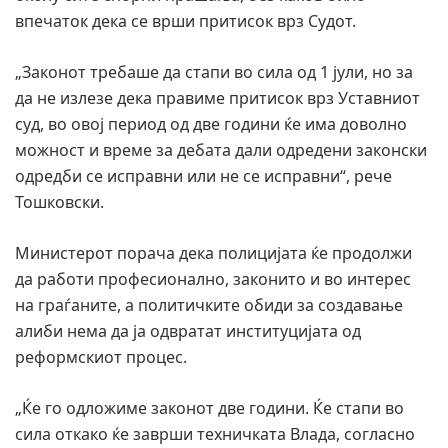
впечаток дека се врши притисок врз Судот.
„Законот требаше да стапи во сила од 1 јули, но за
да не излезе дека правиме притисок врз Уставниот
суд, во овој период од две години ќе има доволно
можност и време за дебата дали одредени законски
одредби се исправни или не се исправни“, рече
Тошковски.
Министерот порача дека полицијата ќе продолжи
да работи професионално, законито и во интерес
на граѓаните, а политичките обиди за создавање
алиби нема да ја одвратат институцијата од
реформскиот процес.
„Ќе го одложиме законот две години. Ќе стапи во
сила откако ќе заврши техничката Влада, согласно