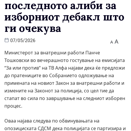
последното алиби за
изборниот дебакл што
ги очекува
A
07/05/2026
A
Министерот за внатрешни работи Панче
Тошковски во вечерашното гостување на емисијата
“За или против“ на ТВ Алфа најави дека ќе предложи
до пратениците во Собранието одложување на
примената на новиот Закон за внатрешни работи и
измените на Законот за полиција, со цел тие да
стапат во сила по завршување на следниот изборен
процес.
Оваа најава следува по обвинувањата на
опозициската СДСМ дека полицијата се партизира и