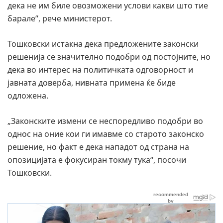
дека не им биле овозможени услови какви што тие
барале“, рече министерот.
Тошковски истакна дека предложените законски
решенија се значително подобри од постојните, но
дека во интерес на политичката одговорност и
јавната доверба, нивната примена ќе биде
одложена.
„Законските измени се неспоредливо подобри во
однос на оние кои ги имавме со старото законско
решение, но факт е дека нападот од страна на
опозицијата е фокусиран токму тука“, посочи
Тошковски.