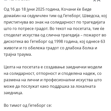
A
Од 16 до 18 јуни 2025 година, Кочани ќе биде
домаќин на седумчлен тим од Гетеборг, Шведска, кој
пристигнува во знак на солидарност по трагедијата
што го потресе градот. Во текот на посетата, тие ќе
споделат искуства од слична трагедија – пожарот во
дискотека во Гетеборг од 1998 година, кој однесе 63
животи и го обележа градот со длабока болка и
трајна траума.
Целта на посетата е создавање заеднички модели
на солидарност, отпорност и споделена надеж, со
размена на лични и професионални искуства што
може да послужат како поддршка за локалната
заедница.
Во тимот од Гетеборг се: