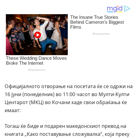
Официјалното отворање на посетата ќе се одржи на
16 јуни (понеделник) во 11:00 часот во Мулти-Култи
Центарот (МКЦ) во Кочани каде свои обраќања ќе
имаат:
Тогаш ќе биде и подарен македонскиот превод на
книгата „Како поставување сложувалка“, која преку