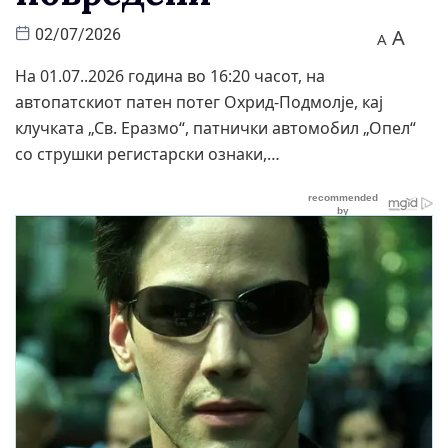
A
02/07/2026
A
На 01.07..2026 година во 16:20 часот, на
автопатскиот патен потег Охрид-Подмолје, кај
клучката „Св. Еразмо“, патнички автомобил „Опел“
со струшки регистарски ознаки,…