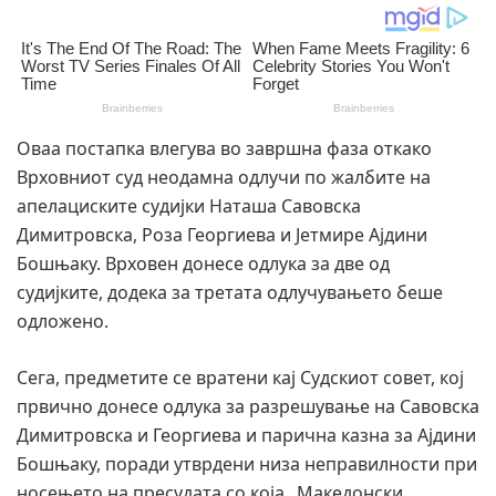
Оваа постапка влегува во завршна фаза откако
Врховниот суд неодамна одлучи по жалбите на
апелациските судијки Наташа Савовска
Димитровска, Роза Георгиева и Јетмире Ајдини
Бошњаку. Врховен донесе одлука за две од
судијките, додека за третата одлучувањето беше
одложено.
Сега, предметите се вратени кај Судскиот совет, кој
првично донесе одлука за разрешување на Савовска
Димитровска и Георгиева и парична казна за Ајдини
Бошњаку, поради утврдени низа неправилности при
носењето на пресудата со која „Македонски