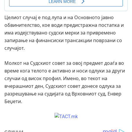
Целиот случај е под лупа и на Основното јавно
обвинителство, кое води предистражна постапка и
има издејствувано судски мерки за привремено
запирање на финансиски трансакции поврзани со
случајот.
Молкот на Судскиот совет за овој предмет доаѓа во
време кога телото е активно и носи одлуки за други
случаи од висок профил. Имено, во текот на
вчерашниот ден, Судскиот совет донесе одлука за
разрешување на судијата од Врховниот суд, Енвер
Беџети.