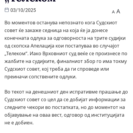
A
03/10/2025
A
Во моментов останува непознато кога Судскиот
совет ќе закаже седница на која ќе ја донесе
конечната одлука за одговорноста на трите судијки
од скопска Апелација кои постапуваа во случајот
„Телеком“. Иако Врховниот суд веќе се произнесе по
жалбите на судијките, финалниот збор го има токму
Судскиот совет, кој треба да ги спроведе или
преиначи сопствените одлуки.
Во текот на денешниот ден испративме прашање до
Судскиот совет со цел да се добијат информации за
следните чекори во постапката, но до моментот на
објавување на оваа вест, одговор од институцијата
не е добиен.