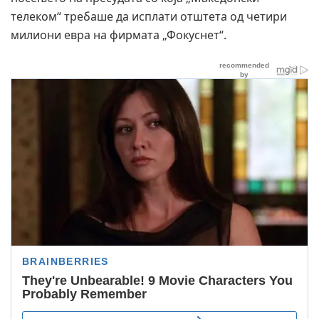
телеком“ требаше да исплати отштета од четири
милиони евра на фирмата „Фокуснет“.