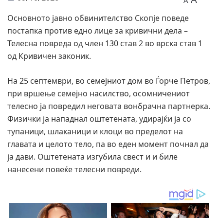
A
Основното јавно обвинителство Скопје поведе
постапка против едно лице за кривични дела –
Телесна повреда од член 130 став 2 во врска став 1
од Кривичен законик.
На 25 септември, во семејниот дом во Ѓорче Петров,
при вршење семејно насилство, осомничениот
телесно ја повредил неговата вонбрачна партнерка.
Физички ја нападнал оштетената, удирајќи ја со
тупаници, шлаканици и клоци во пределот на
главата и целото тело, па во еден момент почнал да
ја дави. Оштетената изгубила свест и и биле
нанесени повеќе телесни повреди.