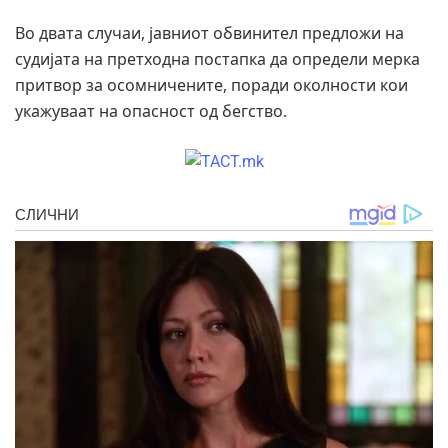
Во двата случаи, јавниот обвинител предложи на
судијата на претходна постапка да определи мерка
притвор за осомничените, поради околности кои
укажуваат на опасност од бегство.