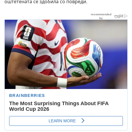
оштетената се здобила со повреди.