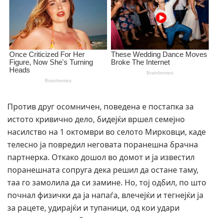
Против друг осомничен, поведена е постапка за
истото кривично дело, бидејќи вршел семејно
насилство на 1 октомври во селото Мирковци, каде
телесно ја повредил неговата поранешна брачна
партнерка. Откако дошол во домот и ја известил
поранешната сопруга дека решил да остане таму,
таа го замолила да си замине. Но, тој одбил, по што
почнал физички да ја напаѓа, влечејќи и тегнејќи ја
за рацете, удирајќи и тупаници, од кои удари