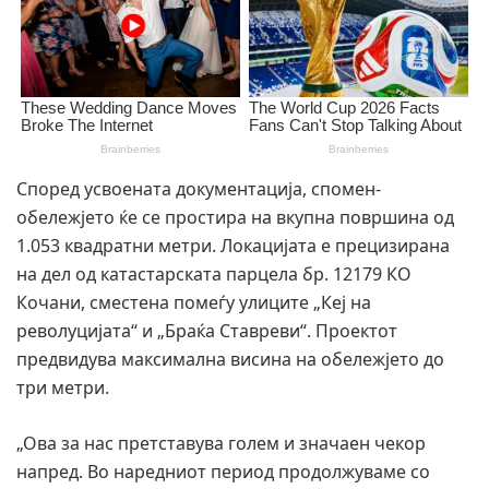
Според усвоената документација, спомен-
обележјето ќе се простира на вкупна површина од
1.053 квадратни метри. Локацијата е прецизирана
на дел од катастарската парцела бр. 12179 КО
Кочани, сместена помеѓу улиците „Кеј на
револуцијата“ и „Браќа Ставреви“. Проектот
предвидува максимална висина на обележјето до
три метри.
„Ова за нас претставува голем и значаен чекор
напред. Во наредниот период продолжуваме со