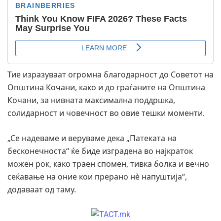
Тие изразуваат огромна благодарност до Советот на
Општина Кочани, како и до граѓаните на Општина
Кочани, за нивната максимална поддршка,
солидарност и човечност во овие тешки моменти.
„Се надеваме и веруваме дека „Патеката на
бесконечноста“ ќе биде изградена во најкраток
можен рок, како траен спомен, тивка болка и вечно
сеќавање на оние кои прерано нè напуштија“,
додаваат од таму.