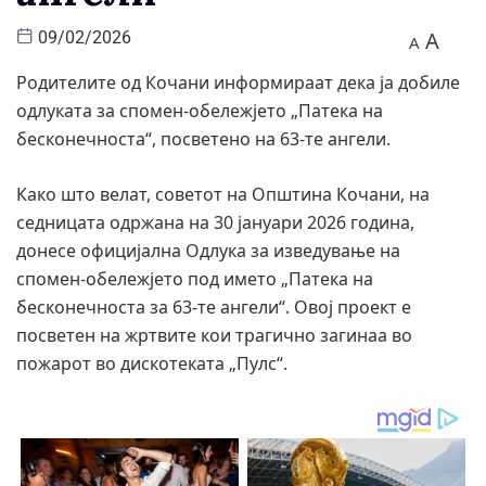
A
09/02/2026
A
Родителите од Кочани информираат дека ја добиле
одлуката за спомен-обележјето „Патека на
бесконечноста“, посветено на 63-те ангели.
Како што велат, советот на Општина Кочани, на
седницата одржана на 30 јануари 2026 година,
донесе официјална Одлука за изведување на
спомен-обележјето под името „Патека на
бесконечноста за 63-те ангели“. Овој проект е
посветен на жртвите кои трагично загинаа во
пожарот во дискотеката „Пулс“.