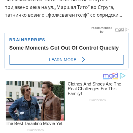
пријавено дека на ул.„Маршал Тито“ во Струга,
патничко возило „фолксваген голф“ со охридски…