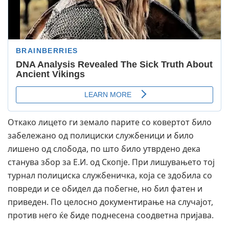
Откако лицето ги земало парите со ковертот било
забележано од полициски службеници и било
лишено од слобода, по што било утврдено дека
станува збор за Е.И. од Скопје. При лишувањето тој
турнал полициска службеничка, која се здобила со
повреди и се обидел да побегне, но бил фатен и
приведен. По целосно документирање на случајот,
против него ќе биде поднесена соодветна пријава.