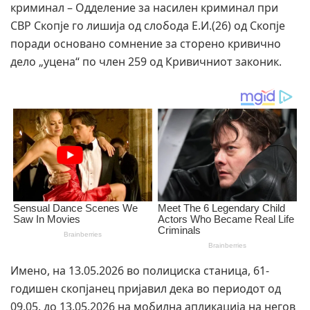
криминал – Одделение за насилен криминал при
СВР Скопје го лишија од слобода Е.И.(26) од Скопје
поради основано сомнение за сторено кривично
дело „уцена“ по член 259 од Кривичниот законик.
Имено, на 13.05.2026 во полициска станица, 61-
годишен скопјанец пријавил дека во периодот од
09.05. до 13.05.2026 на мобилна апликација на негов