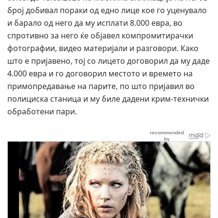
број добивал пораки од едно лице кое го уценувало
и барало од него да му исплати 8.000 евра, во
спротивно за него ќе објавел компромитирачки
фотографии, видео материјали и разговори. Како
што е пријавено, тој со лицето договорил да му даде
4.000 евра и го договорил местото и времето на
примопредавање на парите, по што пријавил во
полициска станица и му биле дадени крим-технички
обработени пари.