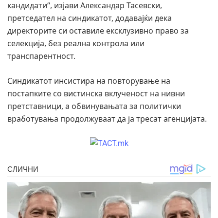
кандидати“, изјави Александар Тасевски,
претседател на синдикатот, додавајќи дека
директорите си оставиле ексклузивно право за
селекција, без реална контрола или
транспарентност.
Синдикатот инсистира на повторување на
постапките со вистинска вклученост на нивни
претставници, а обвинувањата за политички
вработувања продолжуваат да ја тресат агенцијата.