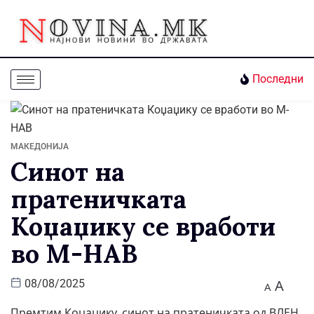
Последни
МАКЕДОНИЈА
Синот на
пратеничката
Коџаџику се вработи
во М-НАВ
A
08/08/2025
A
Премтим Коџаџику, синот на пратеничката од ВЛЕН