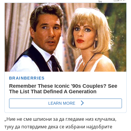
„Ние не сме шпиони за да гледаме низ клучалка,
туку да потврдиме дека се избрани најдобрите