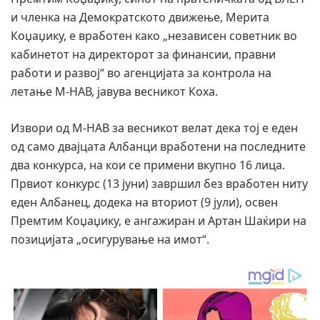
и членка на Демократското движење, Мерита
Коџаџику, е вработен како „независен советник во
кабинетот на директорот за финансии, правни
работи и развој“ во агенцијата за контрола на
летање М-НАВ, јавува весникот Коха.
Извори од М-НАВ за весникот велат дека тој е еден
од само двајцата Албанци вработени на последните
два конкурса, на кои се примени вкупно 16 лица.
Првиот конкурс (13 јуни) завршил без вработен ниту
еден Албанец, додека на вториот (9 јули), освен
Премтим Коџаџику, е ангажиран и Артан Шаќири на
позицијата „осигурување на имот“.