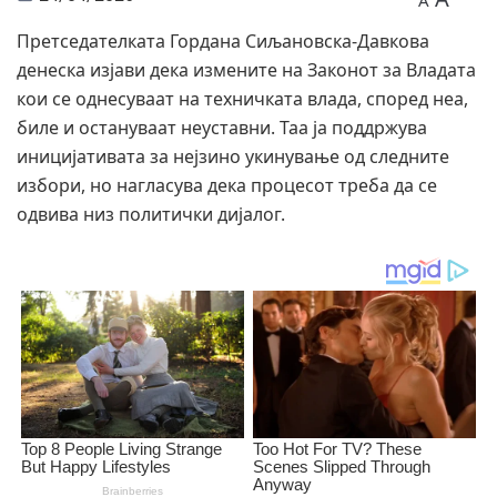
A
Претседателката Гордана Сиљановска-Давкова
денеска изјави дека измените на Законот за Владата
кои се однесуваат на техничката влада, според неа,
биле и остануваат неуставни. Таа ја поддржува
иницијативата за нејзино укинување од следните
избори, но нагласува дека процесот треба да се
одвива низ политички дијалог.