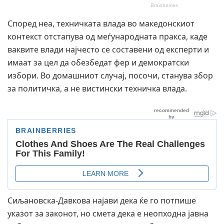
Според неа, техничката влада во македонскиот
контекст отстапува од меѓународната пракса, каде
ваквите влади најчесто се составени од експерти и
имаат за цел да обезбедат фер и демократски
избори. Во домашниот случај, посочи, станува збор
за политичка, а не вистински техничка влада.
Сиљановска-Давкова најави дека ќе го потпише
указот за законот, но смета дека е неопходна јавна