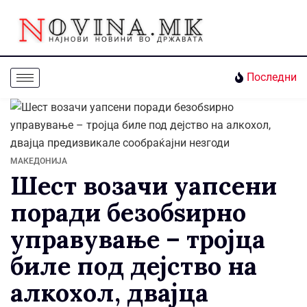
Последни
МАКЕДОНИЈА
Шест возачи уапсени
поради безобѕирно
управување – тројца
биле под дејство на
алкохол, двајца