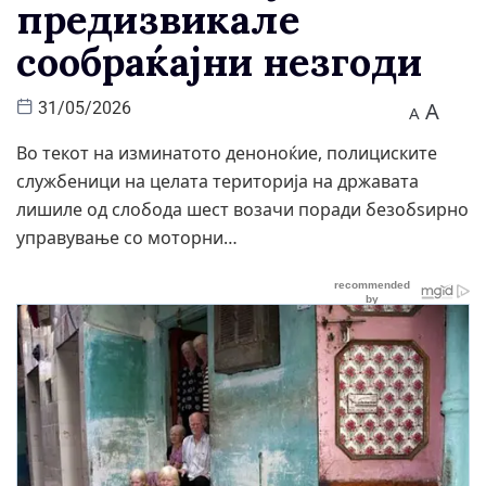
предизвикале
сообраќајни незгоди
A
31/05/2026
A
Во текот на изминатото деноноќие, полициските
службеници на целата територија на државата
лишиле од слобода шест возачи поради безобѕирно
управување со моторни…