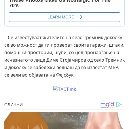
– Се известуваат жителите на село Тремник доколку
се во можност да ги проверат своите гаражи, штали,
помошни простории, шупи, со цел пронаоѓање на
исчезнатото лице Диме Стојамиров од село Тремник
и доколку се забележи веднаш да го известат МВР,
се вели во објавата на Фејсбук.