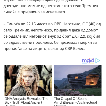
двегодишно момче од неготинското село Тремник
синоќа е пријавено за исчезнато.
– Синоќа во 22.15 часот во ОВР Неготино, С.С.(40) од
село Тремник, неготинско, пријавил дека од домот
се оддалечил неговиот внук од брат Д.С.(22), кој бил
со здравствени проблеми. Се преземаат мерки за
пронаоѓање на лицето, велат од СВР Велес.