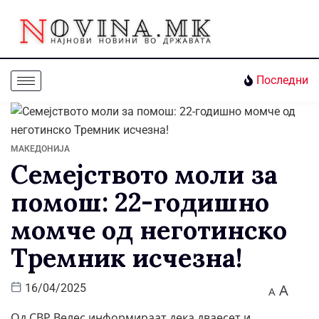
Последни
МАКЕДОНИЈА
Семејството моли за
помош: 22-годишно
момче од неготинско
Тремник исчезна!
A
16/04/2025
A
Од СВР Велес информираат дека дваесет и