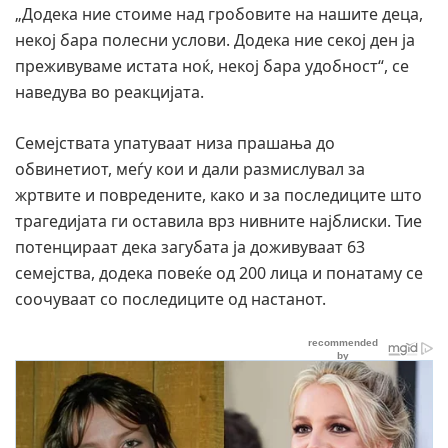
„Додека ние стоиме над гробовите на нашите деца,
некој бара полесни услови. Додека ние секој ден ја
преживуваме истата ноќ, некој бара удобност“, се
наведува во реакцијата.
Семејствата упатуваат низа прашања до
обвинетиот, меѓу кои и дали размислувал за
жртвите и повредените, како и за последиците што
трагедијата ги оставила врз нивните најблиски. Тие
потенцираат дека загубата ја доживуваат 63
семејства, додека повеќе од 200 лица и понатаму се
соочуваат со последиците од настанот.