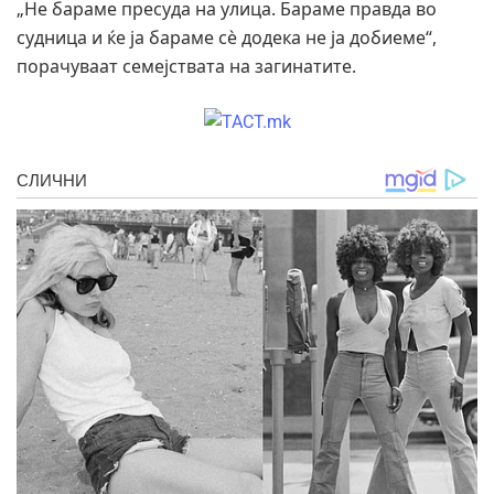
„Не бараме пресуда на улица. Бараме правда во
судница и ќе ја бараме сè додека не ја добиеме“,
порачуваат семејствата на загинатите.