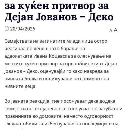
за куќен притвор за
Дејан Јованов – Деко
A
20/04/2026
A
Семејствата на загинатите млади лица остро
реагираа по денешното барање на
адвокатката Ивана Коцевска за олеснување на
мерките куќен притвор за првообвинетиот Дејан
Јованов – Деко, оценувајќи го како навреда за
нивната болка и понижување на споменот на
нивните деца.
Во јавната реакција, тие посочуваат дека додека
семејствата секојдневно се соочуваат со загубата и
празнината во домовите, наместо одговорност
гледаат обиди за избегнување на последиците од