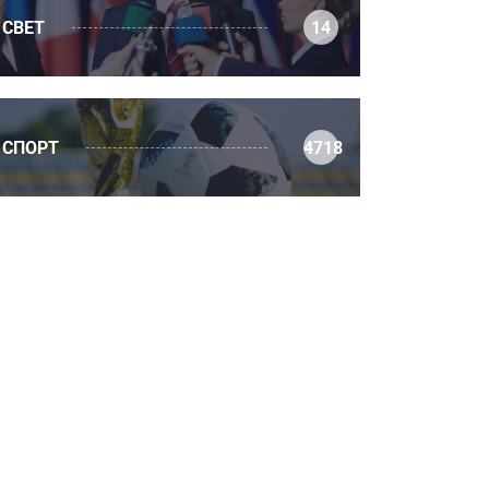
СВЕТ
14
СПОРТ
4718