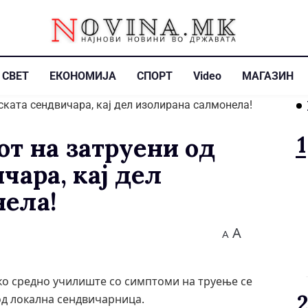
СВЕТ
ЕКОНОМИЈА
СПОРТ
Video
МАГАЗИН
от на затруени од
чара, кај дел
ела!
A
A
ко средно училиште со симптоми на труење се
од локална сендвичарница.