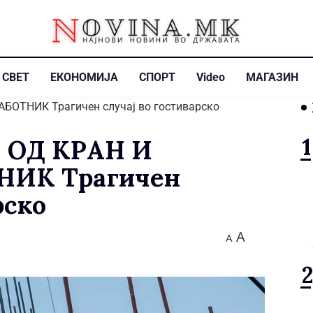
СВЕТ
ЕКОНОМИЈА
СПОРТ
Video
МАГАЗИН
 ОД КРАН И
ИК Трагичен
рско
A
A