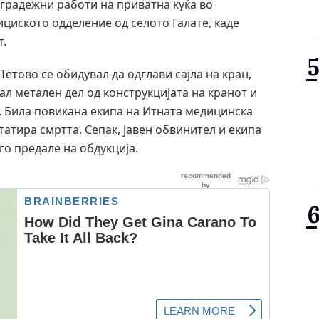
 градежни работи на приватна куќа во
циското одделение од селото Галате, каде
т.
Тетово се обидувал да одглави сајла на кран,
ал метален дел од конструкцијата на кранот и
. Била повикана екипа на Итната медицинска
татира смртта. Сепак, јавен обвинител и екипа
го предале на обдукција.