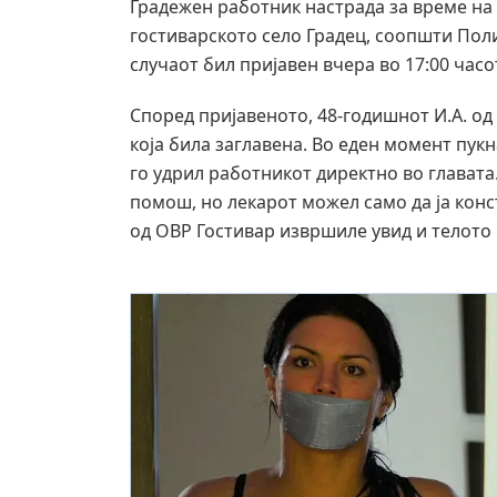
Градежен работник настрада за време на
гостиварското село Градец, соопшти Поли
случаот бил пријавен вчера во 17:00 часо
Според пријавеното, 48-годишнот И.А. од 
која била заглавена. Во еден момент пукн
го удрил работникот директно во главата
помош, но лекарот можел само да ја конс
од ОВР Гостивар извршиле увид и телото 