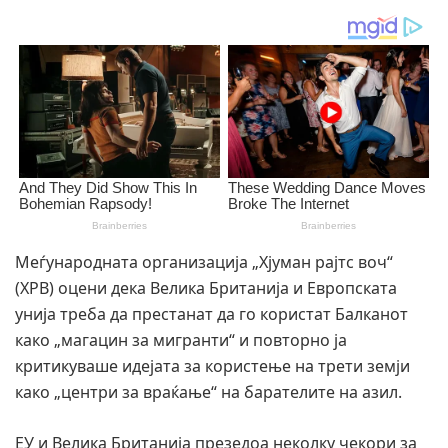
Меѓународната организација „Хјуман рајтс воч“
(ХРВ) оцени дека Велика Британија и Европската
унија треба да престанат да го користат Балканот
како „магацин за мигранти“ и повторно ја
критикуваше идејата за користење на трети земји
како „центри за враќање“ на барателите на азил.
ЕУ и Велика Британија презедоа неколку чекори за