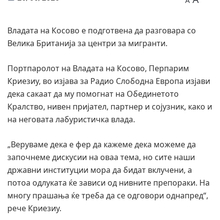
A
Владата на Косово е подготвена да разговара со
Велика Британија за центри за мигранти.
Портпаролот на Владата на Косово, Перпарим
Криезиу, во изјава за Радио Слободна Европа изјави
дека сакаат да му помогнат на Обединетото
Кралство, нивен пријател, партнер и сојузник, како и
на неговата лабуристичка влада.
„Веруваме дека е фер да кажеме дека можеме да
започнеме дискусии на оваа тема, но сите наши
државни институции мора да бидат вклучени, а
потоа одлуката ќе зависи од нивните препораки. На
многу прашања ќе треба да се одговори однапред“,
рече Криезиу.