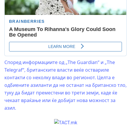
Според информациите од „The Guardian“ и „The
Telegraf“, британските власти веќе оствариле
контакти со неколку влади во регионот. Целта е
одбиените азиланти да не останат на британско тло,
туку да бидат преместени во трети земји, каде ќе
чекаат враќање или ќе добијат нова можност за
азил.