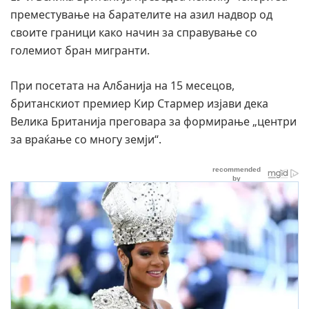
преместување на барателите на азил надвор од
своите граници како начин за справување со
големиот бран мигранти.
При посетата на Албанија на 15 месецов,
британскиот премиер Кир Стармер изјави дека
Велика Британија преговара за формирање „центри
за враќање со многу земји“.