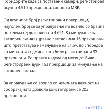
Коридорите каде се поставени камери, регистрирал
вкупно 4.910 прекршоци, соопшти МВР.
Од вкупниот број регистрирани прекршоци,
најголем број се за управување на возило со брзина
поголема од дозволената 4.691. За минување на
затворен сигнал (црвено светло) има 16 прекршоци
што претставува намалување на 51,5% во споредба
со минатата седмица кога биле регистрирани 33
прекршоци. Во првата недела од месецот биле
регистрирани дури 163 прекршоци за минување на
затворен сигнал.
За управување со возило со измината важност на
сообраќајната дозвола констатирани се 203
прекршоци.