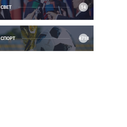
СВЕТ
14
СПОРТ
4718