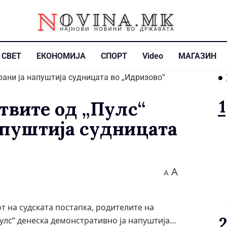
СВЕТ
ЕКОНОМИЈА
СПОРТ
Video
МАГАЗИН
твите од „Пулс“
апуштија судницата
A
A
т на судската постапка, родителите на
Пулс“ денеска демонстративно ја напуштија…