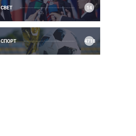
СВЕТ
14
СПОРТ
4718