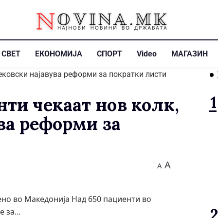
СВЕТ
ЕКОНОМИЈА
СПОРТ
Video
МАГАЗИН
ти чекаат нов колк,
ва реформи за
A
A
ено во Македонија Над 650 пациенти во
ње за…