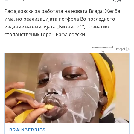
A
Рафајловски за работата на новата Влада: Желба
има, но реализацијата потфрла Во последното
издание на емисијата „Бизнис 21“, познатиот
стопанственик Горан Рафајловски…