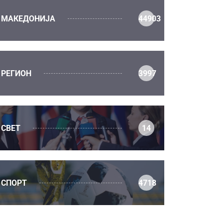
МАКЕДОНИЈА
44903
РЕГИОН
3997
СВЕТ
14
СПОРТ
4718