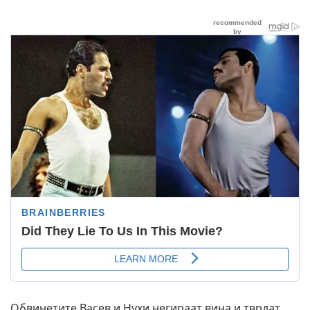
Обвинетите Васев и Нухи негираат вина и тврдат