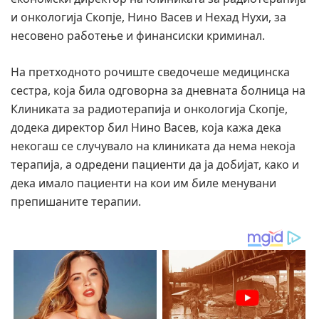
и онкологија Скопје, Нино Васев и Нехад Нухи, за
несовено работење и финансиски криминал.
На претходното рочиште сведочеше медицинска
сестра, која била одговорна за дневната болница на
Клиниката за радиотерапија и онкологија Скопје,
додека директор бил Нино Васев, која кажа дека
некогаш се случувало на клиниката да нема некоја
терапија, а одредени пациенти да ја добијат, како и
дека имало пациенти на кои им биле менувани
препишаните терапии.