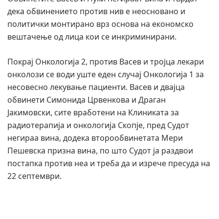
дека обвинението против нив е неосновано и
политички монтирано врз основа на економско
вештачење од лица кои се инкриминирани.
Покрај Онкологија 2, против Васев и тројца лекари
онколози се води уште еден случај Онкологија 1 за
несовесно лекување пациенти. Васев и двајца
обвинети Симонида Црвенкова и Драган
Јакимовски, сите вработени на Клиниката за
радиотерапија и онкологија Скопје, пред Судот
негираа вина, додека второобвинетата Мери
Пешевска призна вина, по што Судот ја раздвои
постапка против неа и треба да и изрече пресуда на
22 септември.