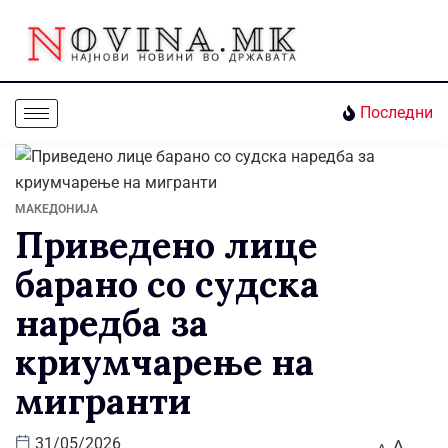
Последни
МАКЕДОНИЈА
Приведено лице
баранo со судска
наредба за
криумчарење на
мигранти
A
31/05/2026